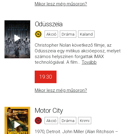
Mikor lesz még műsoron?
Odüsszeia
Akció
Dráma
Kaland
Christopher Nolan következő filmje, az
Odüsszeia egy mitikus akcióeposz, melyet
számos helyszínen forgattak IMAX
technológiával. A film
…
Tovább
19:30
Mikor lesz még műsoron?
Motor City
Akció
Dráma
Krimi
1970, Detroit. John Miller (Alan Ritchson –