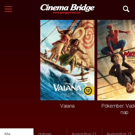
Vaiana
Pókember: Vad
nap
Ma
Holnap
Augusztus 11.
Augusztus 12.