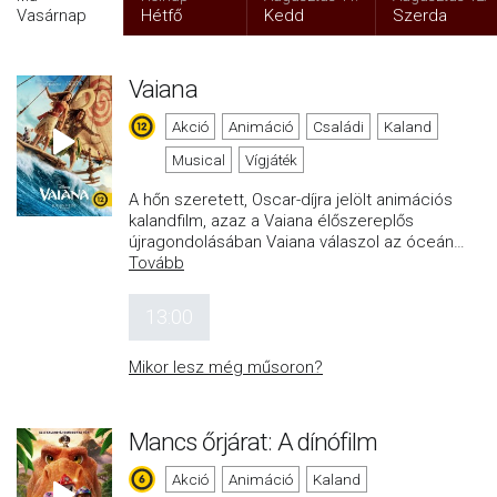
Vasárnap
Hétfő
Kedd
Szerda
Vaiana
Akció
Animáció
Családi
Kaland
Musical
Vígjáték
A hőn szeretett, Oscar-díjra jelölt animációs
kalandfilm, azaz a Vaiana élőszereplős
újragondolásában Vaiana válaszol az óceán
…
Tovább
13:00
Mikor lesz még műsoron?
Mancs őrjárat: A dínófilm
Akció
Animáció
Kaland