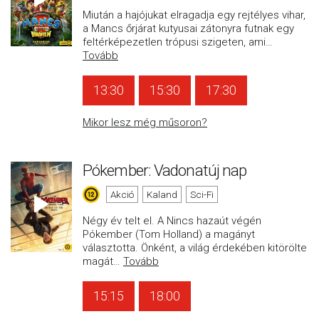
Miután a hajójukat elragadja egy rejtélyes vihar,
a Mancs őrjárat kutyusai zátonyra futnak egy
feltérképezetlen trópusi szigeten, ami
…
Tovább
13:30
15:30
17:30
Mikor lesz még műsoron?
Pókember: Vadonatúj nap
Akció
Kaland
Sci-Fi
Négy év telt el. A Nincs hazaút végén
Pókember (Tom Holland) a magányt
választotta. Önként, a világ érdekében kitörölte
magát
…
Tovább
15:15
18:00