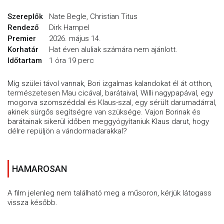
Szereplők
Nate Begle, Christian Titus
Rendező
Dirk Hampel
Premier
2026. május 14.
Korhatár
Hat éven aluliak számára nem ajánlott.
Időtartam
1 óra 19 perc
Míg szülei távol vannak, Bori izgalmas kalandokat él át otthon,
természetesen Mau cicával, barátaival, Willi nagypapával, egy
mogorva szomszéddal és Klaus-szal, egy sérült darumadárral,
akinek sürgős segítségre van szüksége. Vajon Borinak és
barátainak sikerül időben meggyógyítaniuk Klaus darut, hogy
délre repüljön a vándormadarakkal?
HAMAROSAN
A film jelenleg nem található meg a műsoron, kérjük látogass
vissza később.