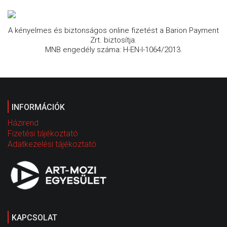
A kényelmes és biztonságos online fizetést a Barion Payment
Zrt. biztosítja.
MNB engedély száma: H-EN-I-1064/2013.
INFORMÁCIÓK
Házirend
Fizetési tájékoztató
Adatkezelési tájékoztató
KAPCSOLAT