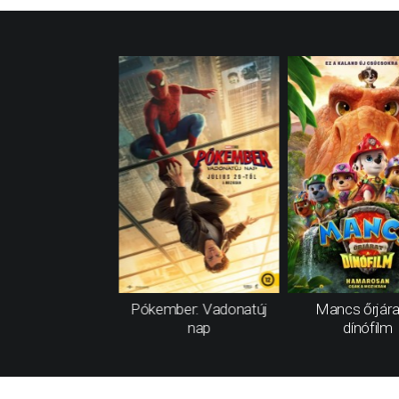
Pókember: Vadonatúj
Mancs őrjára
nap
dínófilm