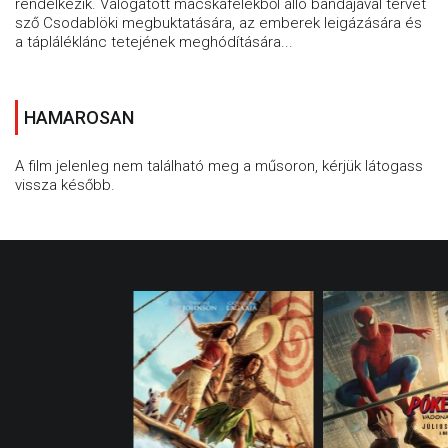
rendelkezik. Válogatott macskafélékből álló bandájával tervet
sző Csodablöki megbuktatására, az emberek leigázására és
a tápláléklánc tetejének meghódítására...
HAMAROSAN
A film jelenleg nem található meg a műsoron, kérjük látogass
vissza később.