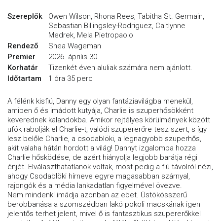
Szereplők
Owen Wilson, Rhona Rees, Tabitha St. Germain,
Sebastian Billingsley-Rodriguez, Caitlynne
Medrek, Mela Pietropaolo
Rendező
Shea Wageman
Premier
2026. április 30.
Korhatár
Tizenkét éven aluliak számára nem ajánlott.
Időtartam
1 óra 35 perc
A félénk kisfiú, Danny egy olyan fantáziavilágba menekül,
amiben ő és imádott kutyája, Charlie is szuperhősökként
keverednek kalandokba. Amikor rejtélyes körülmények között
ufók rabolják el Charlie-t, valódi szupererőre tesz szert, s így
lesz belőle Charlie, a csodablöki, a legnagyobb szuperhős,
akit valaha hátán hordott a világ! Dannyt izgalomba hozza
Charlie hősködése, de azért hiányolja legjobb barátja régi
énjét. Elválaszthatatlanok voltak, most pedig a fiú távolról nézi,
ahogy Csodablöki hírneve egyre magasabban szárnyal,
rajongók és a média lankadatlan figyelmével övezve.
Nem mindenki imádja azonban az ebet. Üstökösszerű
berobbanása a szomszédban lakó pokoli macskának igen
jelentős terhet jelent, mivel ő is fantasztikus szupererőkkel