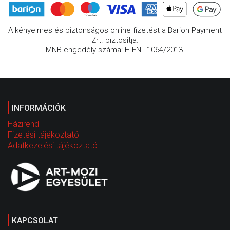
A kényelmes és biztonságos online fizetést a Barion Payment
Zrt. biztosítja.
MNB engedély száma: H-EN-I-1064/2013.
INFORMÁCIÓK
Házirend
Fizetési tájékoztató
Adatkezelési tájékoztató
KAPCSOLAT