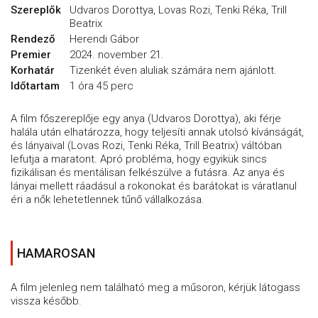
Szereplők
Udvaros Dorottya, Lovas Rozi, Tenki Réka, Trill
Beatrix
Rendező
Herendi Gábor
Premier
2024. november 21.
Korhatár
Tizenkét éven aluliak számára nem ajánlott.
Időtartam
1 óra 45 perc
A film főszereplője egy anya (Udvaros Dorottya), aki férje
halála után elhatározza, hogy teljesíti annak utolsó kívánságát,
és lányaival (Lovas Rozi, Tenki Réka, Trill Beatrix) váltóban
lefutja a maratont. Apró probléma, hogy egyikük sincs
fizikálisan és mentálisan felkészülve a futásra. Az anya és
lányai mellett ráadásul a rokonokat és barátokat is váratlanul
éri a nők lehetetlennek tűnő vállalkozása.
HAMAROSAN
A film jelenleg nem található meg a műsoron, kérjük látogass
vissza később.