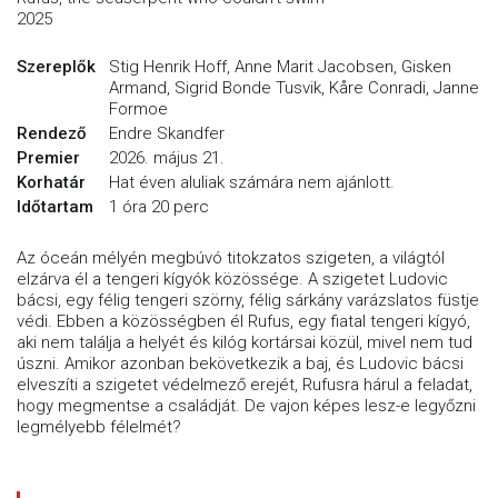
2025
Szereplők
Stig Henrik Hoff, Anne Marit Jacobsen, Gisken
Armand, Sigrid Bonde Tusvik, Kåre Conradi, Janne
Formoe
Rendező
Endre Skandfer
Premier
2026. május 21.
Korhatár
Hat éven aluliak számára nem ajánlott.
Időtartam
1 óra 20 perc
Az óceán mélyén megbúvó titokzatos szigeten, a világtól
elzárva él a tengeri kígyók közössége. A szigetet Ludovic
bácsi, egy félig tengeri szörny, félig sárkány varázslatos füstje
védi. Ebben a közösségben él Rufus, egy fiatal tengeri kígyó,
aki nem találja a helyét és kilóg kortársai közül, mivel nem tud
úszni. Amikor azonban bekövetkezik a baj, és Ludovic bácsi
elveszíti a szigetet védelmező erejét, Rufusra hárul a feladat,
hogy megmentse a családját. De vajon képes lesz-e legyőzni
legmélyebb félelmét?