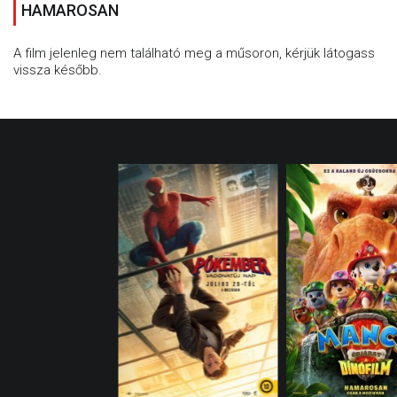
HAMAROSAN
A film jelenleg nem található meg a műsoron, kérjük látogass
vissza később.