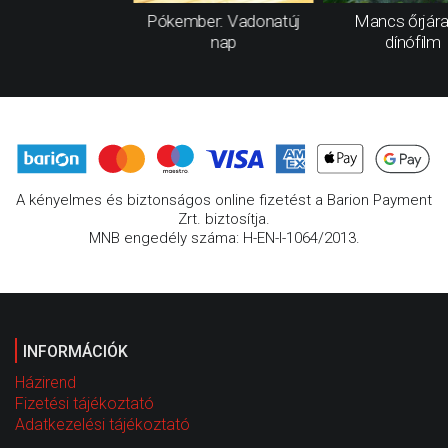
Pókember: Vadonatúj
Mancs őrjára
nap
dínófilm
A kényelmes és biztonságos online fizetést a Barion Payment
Zrt. biztosítja.
MNB engedély száma: H-EN-I-1064/2013.
INFORMÁCIÓK
Házirend
Fizetési tájékoztató
Adatkezelési tájékoztató