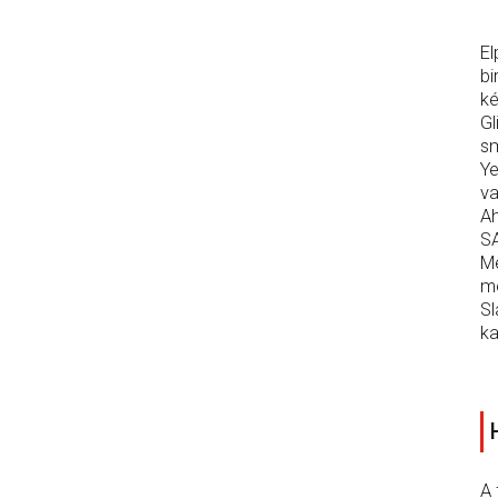
El
bi
ké
Gl
sm
Ye
va
Ah
SA
Me
mé
Sl
ka
A 