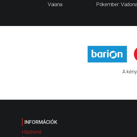
Vaiana
Pókember: Vadona
A kény
INFORMÁCIÓK
Házirend