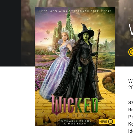
Array ( [id] => 648 [title_hun] => Wicked 2. rész [title] => Wicked For Good [distributor] => 7 [fee] => a:0:{} [mid] => [artmid] => [country] => [year] => 2025 [director] => Jon M. Chu [actors] => Cynthia Erivo, Ariana Grande, Jeff Goldblum, Michelle Yeoh [description] => Elphaba (Cynthia Erivo), aki démonizálva lett keleti gonosz boszorkányként, száműzetésben él, Óz birodalmának erdőségében rejtőzik, miközben folytatja szabadságharcát az elnémított állatokért, és kétségbeesetten próbálja feltárni az igazságot, amit megtudott a varázslóról (Jeff Goldblum). Glinda eközben a jóság pompázatos szimbóluma lett az egész birodalom számára, egy kastélyban él smaragdvárosban, és élvezi a hírnév és a népszerűség előnyeit. Madame Morzalom (az Oscar-díjas Michelle Yeoh) irányításával Glinda lelkes vigaszt nyújt Óznak, biztosítja a népet arról, hogy minden rendben van a varázsló uralma alatt. Ahogy Glinda sztárstátusza nő, arra készül hogy hozzámenjen Fiyero herceghez (az Olivier-díjas, és Emmy- és SAG-jelölt Jonathan Bailey) egy látványos esküvő keretében, de közben kísérti, hogy elszakadt Elphabától. Megpróbálja összebékíteni Elphabát és a varázslót, de erőfeszítései kudarcot vallanak, és
[genres] => Array ( [0] => musical ) [genres_html] =>
Musical
) 1
W
2
S
R
P
Ko
Id