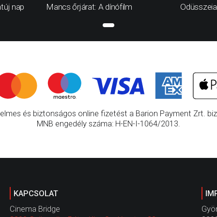
túj nap
Mancs őrjárat: A dínófilm
Odüsszeia
elmes és biztonságos online fizetést a Barion Payment Zrt. bizt
MNB engedély száma: H-EN-I-1064/2013.
KAPCSOLAT
IM
Cinema Bridge
Gyön