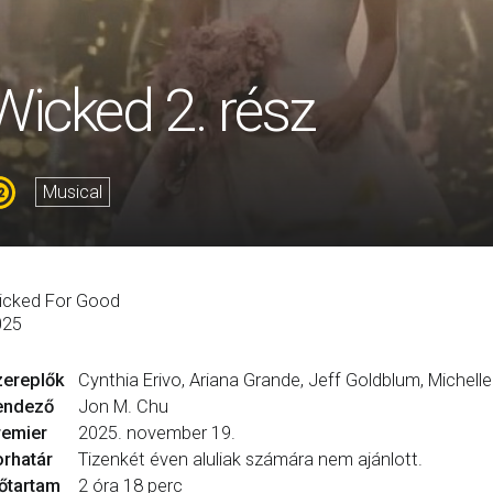
Wicked 2. rész
Musical
 Elphaba és Glinda még jobban eltávolodik egymástól. A következmények örökre megváltoztatják Boq-t (a Tony-jelölt Ethan Slater) és Fiyerót, és Elphaba testvérének, Nessarose-nak (Marissa Bode) a biztonságát fenyegetik, amikor egy kansasi lány bezuhan az életükbe… [length] => 138 [age] => 3 [genre] => 13 [tag] => [premiere] => 2025-11-19 [trailer] => https://www.youtube.com/watch?v=ONETuSvrAe8 [deleted] => 0 [updated] => 2025-11-18 05:46:11 [genres_text] => musical [age_short] => 12 [age_description] => Tizenkét éven aluliak számára nem ajánlott. [coming] => 1 [url] => wicked-2-resz-648 [countries] => Array ( [0] => ) [countries_html] =>
icked For Good
025
zereplők
Cynthia Erivo, Ariana Grande, Jeff Goldblum, Michell
endező
Jon M. Chu
remier
2025. november 19.
rhatár
Tizenkét éven aluliak számára nem ajánlott.
őtartam
2 óra 18 perc